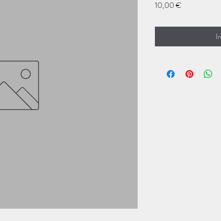
Preis
10,00 €
I