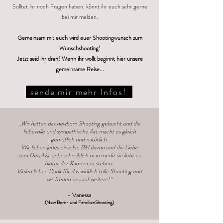
Solltet ihr noch Fragen haben, könnt ihr euch sehr gerne
bei mir melden.
Gemeinsam mit euch wird euer Shootingwunsch zum
Wunschshooting!
Jetzt seid ihr dran! Wenn ihr wollt beginnt hier unsere
gemeinsame Reise...
sende mir mehr Infos!
„Wir hatten das newborn Shooting gebucht und die
liebevolle und sympathische Art macht es gleich
gemütlich und natürlich.
Wir lieben jedes einzelne Bild davon und die Liebe
zum Detail ist unbeschreiblich man merkt sie liebt es
hinter der Kamera zu stehen..
Vielen lieben Dank für das wirklich tolle Shooting und
wir freuen uns auf weitere!“
- Vanessa
(New Born- und FamilienShooting
)