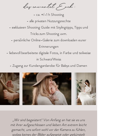
- ca. +/-1 h Shooting
- alle privaten Nutzungsrechte
- exklusiven Shooting Guide mit Stylingtipps, Tipps und
Tricks zum Shooting uvm.
- persönliche Online-Galerie zum downloaden eurer
Erinnerungen
- liebevoll bearbeitete digitale Fotos, in Farbe und teilweise
in Schwarz/Weiss
- Zugang zur Kundengardarobe für Babys und Damen
„Wir sind begeistert! Von Anfang an hat sie es uns
mit ihrer aufgeschlossen und lieben Art extrem leicht
gemacht, uns sofort wohl vor der Kamera zu fühlen,
sodass keines der Bilder aufgesetzt oder gekünstelt