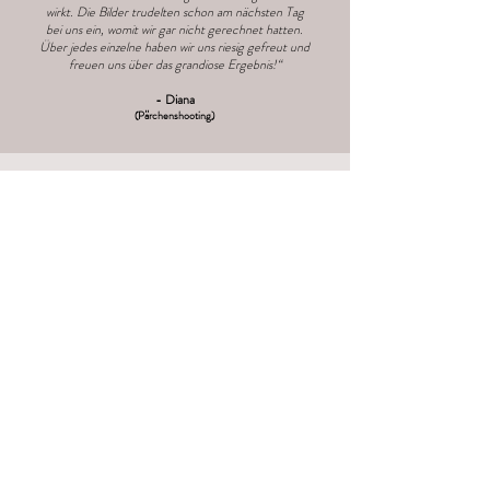
wirkt. Die Bilder trudelten schon am nächsten Tag
bei uns ein, womit wir gar nicht gerechnet hatten.
Über jedes einzelne haben wir uns riesig gefreut und
freuen uns über das grandiose Ergebnis!“
- Diana
(Pärchenshooting
)
sende mir mehr Infos!
NATÜRLICH, ECHT &
ANTIKLISCHEE
Impressum & Rechtliches