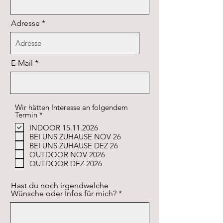
Adresse
E-Mail
Wir hätten Interesse an folgendem
P
Termin
*
f
INDOOR 15.11.2026
l
BEI UNS ZUHAUSE NOV 26
i
c
BEI UNS ZUHAUSE DEZ 26
h
OUTDOOR NOV 2026
t
OUTDOOR DEZ 2026
f
e
l
Hast du noch irgendwelche
d
Wünsche oder Infos für mich?