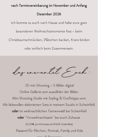
nach Terminvereinbarung im November und Anfang
Dezember 2026
Ich komme zu euch nach Hause und halte eure ganz
besonderen Weihnachtsmomente fest - beim
Christbaumschmücken, Plätzchen backen, Kranz binden
oder einfach beim Zusammensein.
20 min Shooting - 5 Bilder digital
Online Gallerie zum auswählen der Bilder
Mini Shooting Guide mit Styling & Outfittipps uvm.
Mit liebevollen dekorierten Sets in meinem Studio in Scheinfeld
oder
im weihnachtlichen Tannenwald bei Scheinfeld
oder
"Vorweihnachtszeit" bei euch Zuhause
(0,50€ pro Kilometer ab 91443 Scheinfeld)
Passend für Pärchen, Portrait, Family und Kids