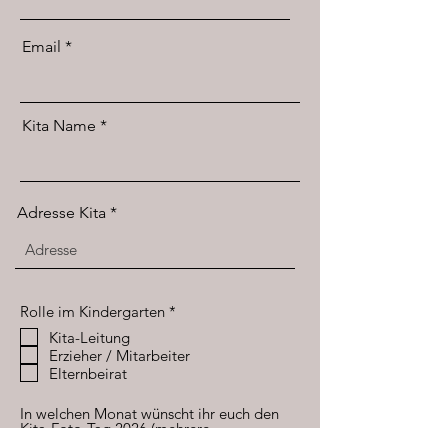
Email
Kita Name
Adresse Kita
P
Rolle im Kindergarten
*
f
Kita-Leitung
l
Erzieher / Mitarbeiter
i
c
Elternbeirat
h
t
In welchen Monat wünscht ihr euch den
f
Kita-Foto-Tag 2026 (mehrere
e
P
Auswahlmöglichkeiten)
*
l