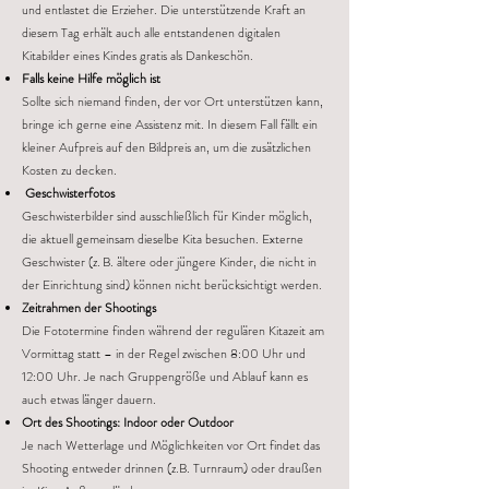
und entlastet die Erzieher. Die unterstützende Kraft an
diesem Tag erhält auch alle entstandenen digitalen
Kitabilder eines Kindes gratis als Dankeschön.
Falls keine Hilfe möglich ist
Sollte sich niemand finden, der vor Ort unterstützen kann,
bringe ich gerne eine Assistenz mit. In diesem Fall fällt ein
kleiner Aufpreis auf den Bildpreis an, um die zusätzlichen
Kosten zu decken.
Geschwisterfotos
Geschwisterbilder sind ausschließlich für Kinder möglich,
die aktuell gemeinsam dieselbe Kita besuchen. Externe
Geschwister (z. B. ältere oder jüngere Kinder, die nicht in
der Einrichtung sind) können nicht berücksichtigt werden.
Zeitrahmen der Shootings
Die Fototermine finden während der regulären Kitazeit am
Vormittag statt – in der Regel zwischen 8:00 Uhr und
12:00 Uhr. Je nach Gruppengröße und Ablauf kann es
auch etwas länger dauern.
Ort des Shootings: Indoor oder Outdoor
Je nach Wetterlage und Möglichkeiten vor Ort findet das
Shooting entweder drinnen (z.B. Turnraum) oder draußen