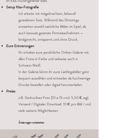
im Kita-Außengelände statt.
Setup Kita-Fotografie
Ich arbeite mit mitgebrachten, liebevoll
gestalteten Sets. Während des Shootings
entstehen sowohl natürliche Bilder im Spiel, als
auch bewusst gesetzte Portraitaufnahmen –
kindgerecht, entspannt und ohne Druck.
Eure Erinnerungen
Ihr erhaltet eure persönliche Online-Galerie mit
allen Fotos in Farbe und teilweise auch in
Schwarz-Weiß.
In der Galerie könnt ihr eure Lieblingsbilder ganz
bequem auswählen und entweder als hochwertige
Drucke bestellen oder digital herunterladen.
Preise:
z.B. Gedrucktes Foto (10 x 15 cm): 5,50 € zzgl.
Versand / Digitaler Download: 10 € pro Bild / und
viele weitere Möglichkeiten
Änderungen vorbehalten