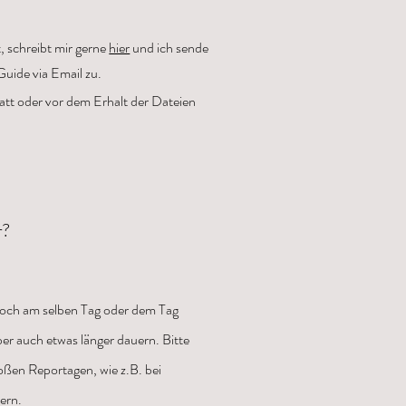
t, schreibt mir gerne
hier
und ich sende
uide via Email zu.
att oder vor dem Erhalt der Dateien
r?
 noch am selben Tag oder dem Tag
er auch etwas länger dauern. Bitte
oßen Reportagen, wie z.B. bei
ern.