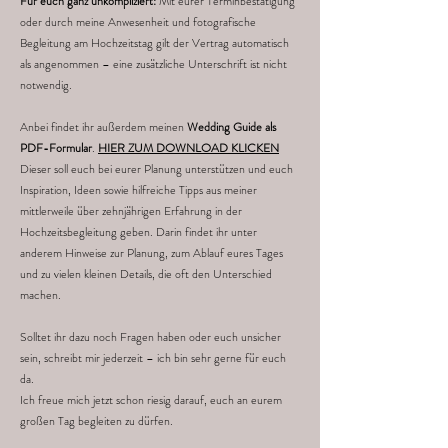
Für euch ganz unkompliziert:
Mit eurer Terminbestätigung
oder durch meine Anwesenheit und fotografische
Begleitung am Hochzeitstag gilt der Vertrag automatisch
als angenommen – eine zusätzliche Unterschrift ist nicht
notwendig.
Anbei findet ihr außerdem meinen
Wedding Guide als
PDF-Formular
.
HIER ZUM DOWNLOAD KLICKEN
Dieser soll euch bei eurer Planung unterstützen und euch
Inspiration, Ideen sowie hilfreiche Tipps aus meiner
mittlerweile über zehnjährigen Erfahrung in der
Hochzeitsbegleitung geben. Darin findet ihr unter
anderem Hinweise zur Planung, zum Ablauf eures Tages
und zu vielen kleinen Details, die oft den Unterschied
machen.
Solltet ihr dazu noch Fragen haben oder euch unsicher
sein, schreibt mir jederzeit – ich bin sehr gerne für euch
da.
Ich freue mich jetzt schon riesig darauf, euch an eurem
großen Tag begleiten zu dürfen.