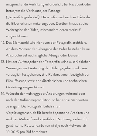
entsprechende Verlinkung erforderlich, bei Facebook oder
Instagram die Verlinkung der Fanpage
(„tatjanafotografie.de“). Diese Infos sind auch an Gäste die
die Bilder erhalten weiterzugeben. Darüber hinaus ist eine
Weitergabe der Bilder, insbesondere deren Verkauf,
ausgeschlossen.
Das Bildmaterial wird nicht von der Fotografin archiviert.
Ab dem Moment der Übergabe der Bilder bestehen keine
Ansprüche auf nachträgliche Abzüge oder Dateien.
Hat der Auftraggeber der Fotografin keine ausdrücklichen
Weisungen zur Gestaltung der Bilder gegeben und diese
vertraglich festgehalten, sind Reklamationen bezüglich der
Bildauffassung sowie der künstlerischen und technischen
Gestaltung ausgeschlossen.
Wünscht der Auftraggeber Änderungen während oder
nach der Aufnahmeproduktion, so hat er die Mehrkosten
zu tragen. Die Fotografin behält ihren
Vergütungsanspruch für bereits begonnene Arbeiten und
wird den Mehraufwand ebenfalls in Rechnung stellen. Für
gewünschte Retuschearbeiten wird je nach Aufwand ab
10,00 € pro Bild berechnet.