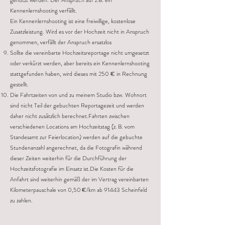
genutzt werden. Der Anspruch auf z.B. ein
Kennenlernshooting verfällt.
Ein Kennenlernshooting ist eine freiwillige, kostenlose
Zusatzleistung. Wird es vor der Hochzeit nicht in Anspruch
genommen, verfällt der Anspruch ersatzlos
Sollte die vereinbarte Hochzeitsreportage nicht umgesetzt
oder verkürzt werden, aber bereits ein Kennenlernshooting
stattgefunden haben, wird dieses mit 250 € in Rechnung
gestellt.
Die Fahrtzeiten von und zu meinem Studio bzw. Wohnort
sind nicht Teil der gebuchten Reportagezeit und werden
daher nicht zusätzlich berechnet.Fahrten zwischen
verschiedenen Locations am Hochzeitstag (z. B. vom
Standesamt zur Feierlocation) werden auf die gebuchte
Stundenanzahl angerechnet, da die Fotografin während
dieser Zeiten weiterhin für die Durchführung der
Hochzeitsfotografie im Einsatz ist.Die Kosten für die
Anfahrt sind weiterhin gemäß der im Vertrag vereinbarten
Kilometerpauschale von 0,50 €/km ab 91443 Scheinfeld
zu zahlen.