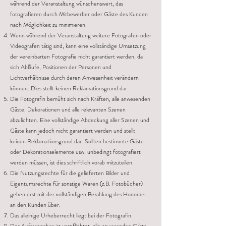
während der Veranstaltung wünschenswert, das
fotografieren durch Mitbewerber oder Gäste des Kunden
nach Möglichkeit zu minimieren.
Wenn während der Veranstaltung weitere Fotografen oder
Videografen tätig sind, kann eine vollständige Umsetzung
der vereinbarten Fotografie nicht garantiert werden, da
sich Abläufe, Positionen der Personen und
Lichtverhältnisse durch deren Anwesenheit verändern
können. Dies stellt keinen Reklamationsgrund dar.
Die Fotografin bemüht sich nach Kräften, alle anwesenden
Gäste, Dekorationen und alle relevanten Szenen
abzulichten. Eine vollständige Abdeckung aller Szenen und
Gäste kann jedoch nicht garantiert werden und stellt
keinen Reklamationsgrund dar. Sollten bestimmte Gäste
oder Dekorationselemente usw. unbedingt fotografiert
werden müssen, ist dies schriftlich vorab mitzuteilen.
Die Nutzungsrechte für die gelieferten Bilder und
Eigentumsrechte für sonstige Waren (z.B. Fotobücher)
gehen erst mit der vollständigen Bezahlung des Honorars
an den Kunden über.
Das alleinige Urheberrecht liegt bei der Fotografin.