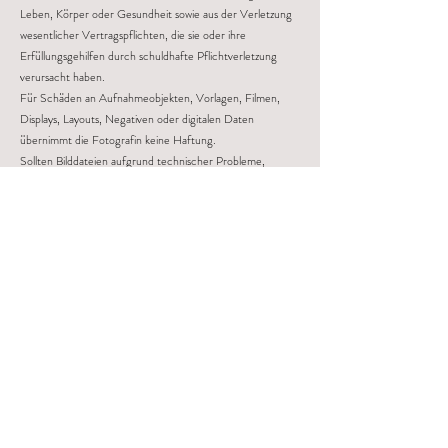
Leben, Körper oder Gesundheit sowie aus der Verletzung
wesentlicher Vertragspflichten, die sie oder ihre
Erfüllungsgehilfen durch schuldhafte Pflichtverletzung
verursacht haben.
Für Schäden an Aufnahmeobjekten, Vorlagen, Filmen,
Displays, Layouts, Negativen oder digitalen Daten
übernimmt die Fotografin keine Haftung.
Sollten Bilddateien aufgrund technischer Probleme,
Fremdverschulden oder unsachgemäßer Verwendung
unwiederbringlich verloren gehen, trägt die Fotografin
keine Verantwortung. Dies stellt keinen Reklamationsgrund
dar.
6. Sonstiges
Diese Vereinbarung unterliegt dem Recht der
Bundesrepublik Deutschland.
Mündliche Nebenabreden bestehen nicht. Änderungen
oder Ergänzungen dieses Vertrages bedürfen der
Schriftform.