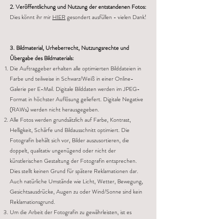
2. Veröffentlichung und Nutzung der entstandenen Fotos:
Dies könnt ihr mir
HIER
gesondert ausfüllen - vielen Dank!
3. Bildmaterial, Urheberrecht, Nutzungsrechte und
Übergabe des Bildmaterials:
Die Auftraggeber erhalten alle optimierten Bilddateien in
Farbe und teilweise in Schwarz/Weiß in einer Online-
Galerie per E-Mail. Digitale Bilddaten werden im JPEG-
Format in höchster Auflösung geliefert. Digitale Negative
(RAWs) werden nicht herausgegeben.
Alle Fotos werden grundsätzlich auf Farbe, Kontrast,
Helligkeit, Schärfe und Bildausschnitt optimiert. Die
Fotografin behält sich vor, Bilder auszusortieren, die
doppelt, qualitativ ungenügend oder nicht der
künstlerischen Gestaltung der Fotografin entsprechen.
Dies stellt keinen Grund für spätere Reklamationen dar.
Auch natürliche Umstände wie Licht, Wetter, Bewegung,
Gesichtsausdrücke, Augen zu oder Wind/Sonne sind kein
Reklamationsgrund.
Um die Arbeit der Fotografin zu gewährleisten, ist es