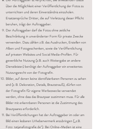
Der Auftraggeber ist verpflichtet, alle anwesenden Gäste
über die Möglichkeit einer Veröffentlichung der Fotos zu
unterrichten und deren Einverständnis einzuholen.
Ersatzansprüche Dritter, die auf Verletzung dieser Pflicht
beruhen, trägt der Auftraggeber.
Der Auftraggeber darf die Fotos ohne zeitliche
Beschränkung in unveränderter Form für private Zwecke
verwenden. Dazu zählen z.B. das Ausdrucken, Erstellen von
Alben und Fotogeschenken, sowie die Veröffentlichung
auf privaten Websites und Social Media-Profilen. Für
gewerbliche Nutzung (z.B. auch Weitergabe an andere
Dienstleister) benötigt der Auftraggeber ein erweitertes
Nutzungsrecht von der Fotografin.
Bilder, auf denen keine identifizierbaren Personen zu sehen
sind (z. B. Dekoration, Details, Brautstrauß), dürfen von
der Fotografin für eigene Werbezwecke verwendet
werden, ohne dass das Brautpaar zustimmen muss. Für alle
Bilder mit erkennbaren Personen ist die Zustimmung des
Brautpaares erforderlich.
Bei Veröffentlichungen hat der Auftraggeber im oder am
Bild einen lesbaren Urhebervermerk anzubringen („z.B.
Foto: tatjanafotografie.de“). Bei Online-Medien ist eine